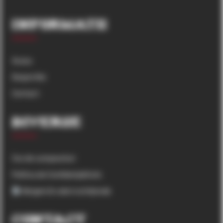
Informatii
Acasa
Despre Noi
Contact
Diverse
Cos de cumparaturi
Politica de Confidențialitate
Alergeni & valori nutriționale
Contact