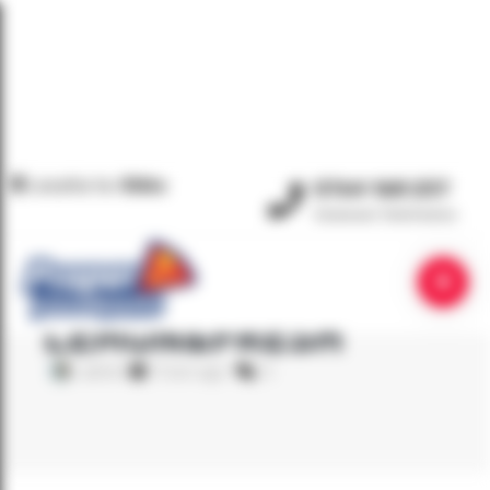
Locatia ta:
Sibiu
0764 168 237
Comenzi Telefonice
HOME
/
STORIES
/
OFERTA LEMON&FRESH
OFERTA
LEMON&FRESH
admin
5 luni ago
0