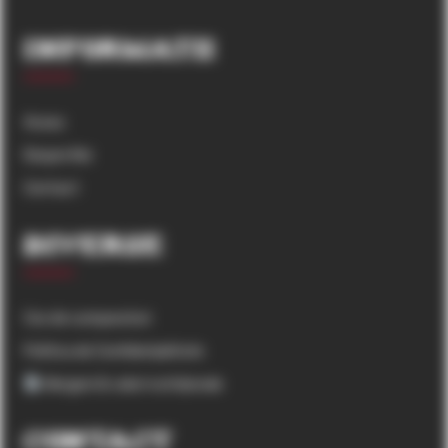
Informatii
Acasa
Despre Noi
Contact
Diverse
Cos de cumparaturi
Politica de Confidențialitate
Alergeni & valori nutriționale
Contact