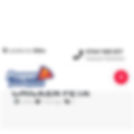
Locatia ta:
Sibiu
0764 168 237
Comenzi Telefonice
HOME
/
STORIES
/
FLASH DEAL PIZZA CHICKEN FETA
FLASH DEAL PIZZA
CHICKEN FETA
admin
5 luni ago
0