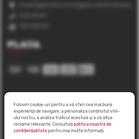
Strada Regele Carol, nr.33, Dragasani, 245700, Romania
0746 150 551
0374 990 260
Plata
Folosim cookie-uri pentru a vă oferi cea mai bună
experiență de navigare, a personaliza conținutul site-
ului nostru, a analiza traficul acestuia și a vă afișa
reclame relevante. Consultați
politica noastră de
confidențialitate
pentru mai multe informații.