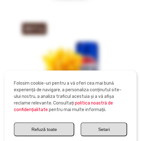
produs
are
mai
multe
variații.
45
,49
lei
Opțiunile
pot
fi
alese
în
pagina
produsului.
Folosim cookie-uri pentru a vă oferi cea mai bună
experiență de navigare, a personaliza conținutul site-
ului nostru, a analiza traficul acestuia și a vă afișa
reclame relevante. Consultați
politica noastră de
confidențialitate
pentru mai multe informații.
Refuză toate
Setari
Coaste De Pui + Cartofi + Doza Suc