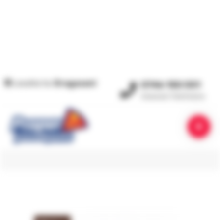
Locatia ta:
Dragasani
0746 150 551
Comenzi Telefonice
PRIMA PAGINĂ
/
PRODUSE ETICHETATE „RED BULL”
RED BULL