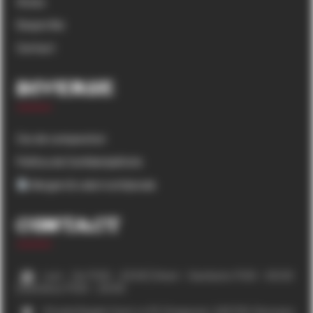
Acasa
Despre Noi
Contact
Diverse
Cos de cumparaturi
Politica de Confidențialitate
Alergeni & valori nutriționale
Contact
Luni – Joi 11:00 – 23:00 | Vineri – Sambata 11:00 – 00:00
| Duminica 11:00 – 23:00
Strada Regele Carol, nr.33, Dragasani, 245700, Romania