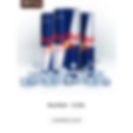
15
,00
lei
Red Bull – 0.25L
COMANDA ACUM