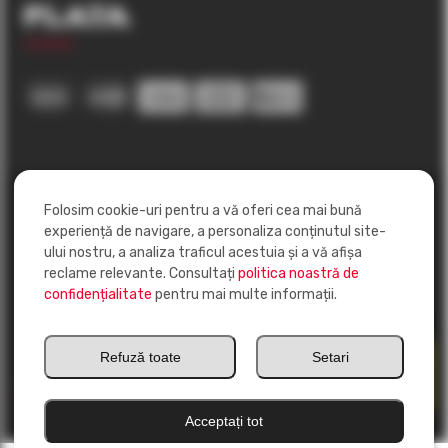
Plata
Folosim cookie-uri pentru a vă oferi cea mai bună
experiență de navigare, a personaliza conținutul site-
ului nostru, a analiza traficul acestuia și a vă afișa
reclame relevante. Consultați
politica noastră de
confidențialitate
pentru mai multe informații.
Refuză toate
Setari
0
@ 2025 Proper Pizza | Designed, Developed & Hosted by
ViRaL
.
Infotech Solutions
Acceptați tot