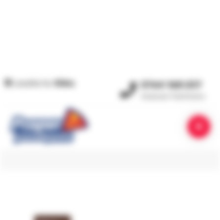
Locatia ta:
Sibiu
0764 168 237
Comenzi Telefonice
PRIMA PAGINĂ
/
PRODUSE ETICHETATE „WEDGES”
WEDGES