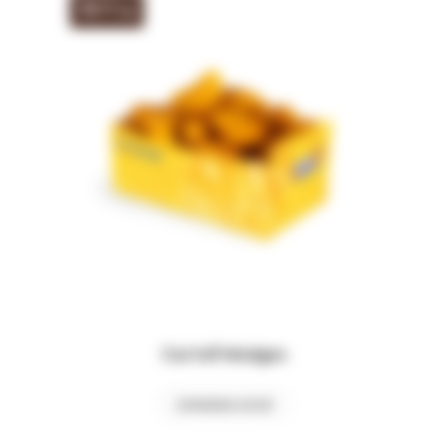
13
,00
lei
Cartofi Wedges
COMANDA ACUM