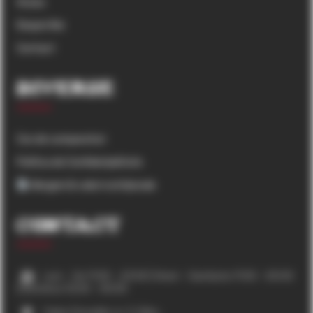
Acasa
Despre Noi
Contact
Diverse
Cos de cumparaturi
Politica de Confidențialitate
Alergeni & valori nutriționale
Contact
Luni – Joi 11:00 – 23:00 | Vineri – Sambata 11:00 – 00:00
| Duminica 12:00 – 00:00
Calea Cisnadiei, nr. 3, Sibiu