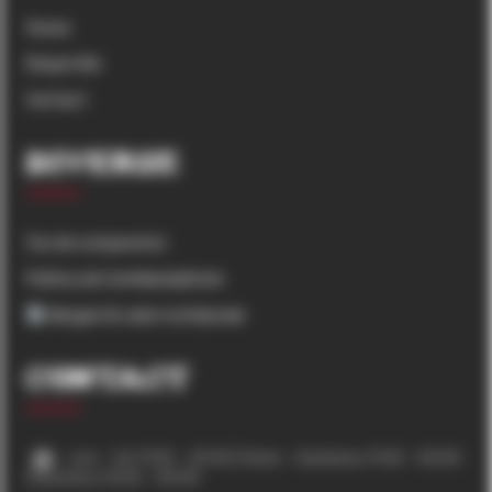
Acasa
Despre Noi
Contact
Diverse
Cos de cumparaturi
Politica de Confidențialitate
Alergeni & valori nutriționale
Contact
Luni – Joi 11:00 – 23:00 | Vineri – Sambata 11:00 – 00:00
| Duminica 12:00 – 00:00