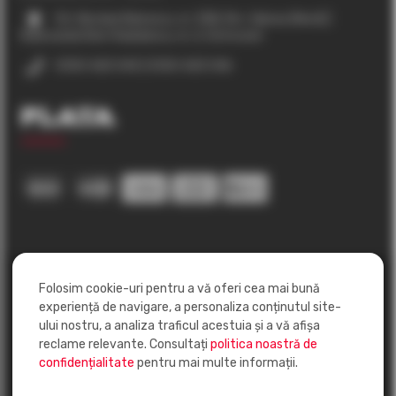
Str. Nicolae Balcescu, nr. 35B, Rm. Valcea (Nord) |
Bulevardul Dem Radulescu, nr. 2, Ostroveni
0350 420 045 | 0350 420 046
Plata
Folosim cookie-uri pentru a vă oferi cea mai bună
experiență de navigare, a personaliza conținutul site-
ului nostru, a analiza traficul acestuia și a vă afișa
reclame relevante. Consultați
politica noastră de
confidențialitate
pentru mai multe informații.