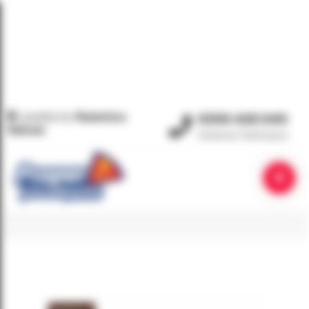
Locatia ta:
Ramnicu
0350 420 045
Valcea
Comenzi Telefonice
PRIMA PAGINĂ
/
PRODUSE ETICHETATE „BURGĂR”
BURGĂR