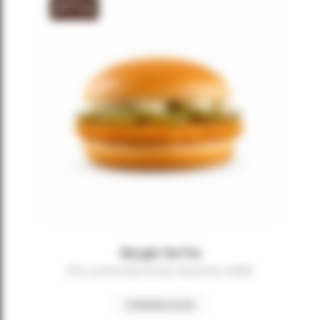
4
,99
lei
Burgăr De Pui
(Pui, castraveți murați, maioneză, chifla)
COMANDA ACUM