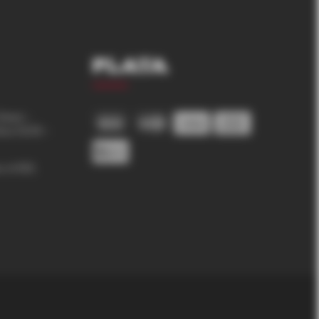
Plata
Vineri –
ica 12:00 –
 nr.165,