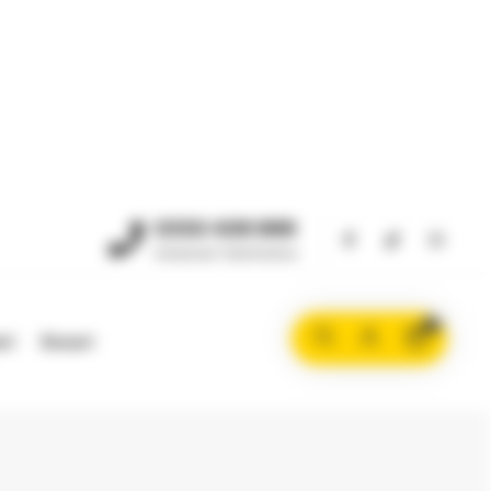
OBLIGATORIU
RESĂ EMAIL
*
0350 408 888
Comenzi Telefonice
OBLIGATORIU
AROLĂ
*
0
ri
Sosuri
tele personale vor fi folosite pentru a-ți susține experiența
 acest site web, pentru a administra accesul la contul tău și
Politică de confidențialitate
ntru alte scopuri descrise în
.
ÎNREGISTRARE